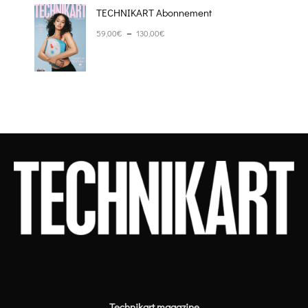
TECHNIKART Abonnement
Plage de prix : 59,00€ à 130,00€
–
59,00
€
130,00
€
Technikart magazine