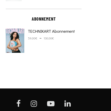
ABONNEMENT
TECHNIKART Abonnement
Plage de prix : 59,00€ à 130,0
–
59,00
€
130,00
€