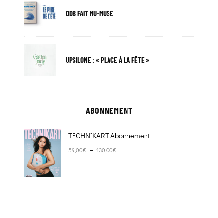
ODB FAIT MU-MUSE
UPSILONE : « PLACE À LA FÊTE »
ABONNEMENT
TECHNIKART Abonnement
Plage de prix : 59,00€ à 130,00€
–
59,00
€
130,00
€