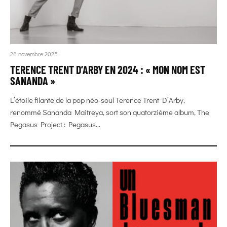
28 novembre 2025
TERENCE TRENT D’ARBY EN 2024 : « MON NOM EST
SANANDA »
L’étoile filante de la pop néo-soul Terence Trent D’Arby,
renommé Sananda Maitreya, sort son quatorzième album, The
Pegasus Project : Pegasus...