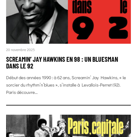
20 novembre 2025
SCREAMIN’ JAY HAWKINS EN 98 : UN BLUESMAN
DANS LE 92
Début des années 1990 : à 62 ans, Screamin’ Jay Hawkins, « le
sorcier du rhythm’n’blues », s’installe à Levallois-Perret (92).
Paris découvre...