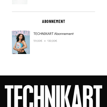
ABONNEMENT
TECHNIKART Abonnement
Plage de prix : 59,00€ à 130,00€
–
59,00
€
130,00
€