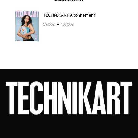
TECHNIKART Abonnement
Plage de prix : 59,00€ à 130,00€
–
59,00
€
130,00
€