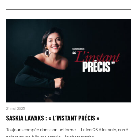
21 mai 2025
SASKIA LAWAKS : « L’INSTANT PRÉCIS »
Toujours campée dans son uniforme – Leica Q3 à la main, carré
noir et rouge à lèvres carmin – la photographe...