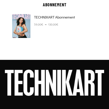
ABONNEMENT
TECHNIKART Abonnement
Plage de prix : 59,00€ à 130,00€
–
59,00
€
130,00
€