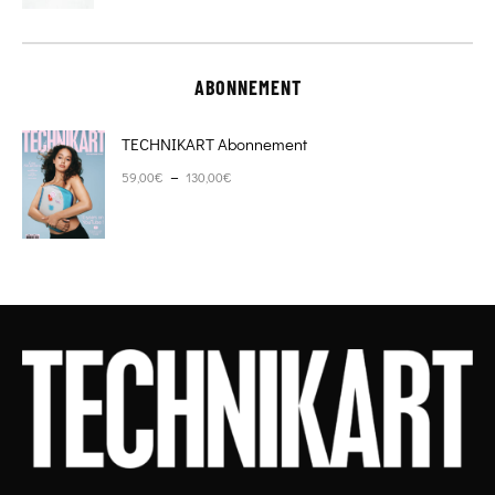
ABONNEMENT
TECHNIKART Abonnement
Plage de prix : 59,00€ à 130,00€
–
59,00
€
130,00
€