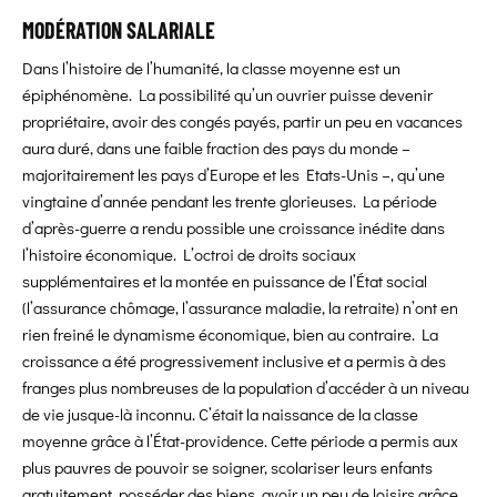
MODÉRATION SALARIALE
Dans l’histoire de l’humanité, la classe moyenne est un
épiphénomène. La possibilité qu’un ouvrier puisse devenir
propriétaire, avoir des congés payés, partir un peu en vacances
aura duré, dans une faible fraction des pays du monde –
majoritairement les pays d’Europe et les Etats-Unis –, qu’une
vingtaine d’année pendant les trente glorieuses. La période
d’après-guerre a rendu possible une croissance inédite dans
l’histoire économique. L’octroi de droits sociaux
supplémentaires et la montée en puissance de l’État social
(l’assurance chômage, l’assurance maladie, la retraite) n’ont en
rien freiné le dynamisme économique, bien au contraire. La
croissance a été progressivement inclusive et a permis à des
franges plus nombreuses de la population d’accéder à un niveau
de vie jusque-là inconnu. C’était la naissance de la classe
moyenne grâce à l’État-providence. Cette période a permis aux
plus pauvres de pouvoir se soigner, scolariser leurs enfants
gratuitement, posséder des biens, avoir un peu de loisirs grâce