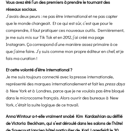
Vous avez été l’un des premiers à prendre le tournant des
réseaux sociaux.
J’avais deux peurs : ne pas être international et ne pas capter
que le monde changeait. Et ce
qui est sûr, c’est que pour le
comprendre, il faut pratiquer ces nouveaux outils. Dernièrement,
je me suis mis sur Tik Tok et en 2012, j’ai créé ma page
Instagram. Ça correspond d’une manière assez primaire à ce
que j’aime faire. J’y suis comme mon propre éditeur en chef, et je
fais ma curation !
Et cette volonté d’être international ?
Je me suis toujours connecté avec la presse internationale,
représenté des marques internationalement et fait les
press days
à New York et à Londres, parce que je ne voulais pas être bloqué
dans le microcosme français. Alors ouvrir des bureaux à New
York, c’était la suite logique de ce travail.
Anna Wintour a-t-elle vraiment snobé Kim Kardashian au défilé
de Victoria Beckham, qui s’est déroulé dans les salons de l’hôtel
de Soyecourt (ancien hôtel particulier de Karl Lagerfeld) le 30