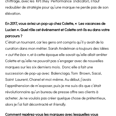
chiffrage, avec les KPI (Key
Performance Indicator), il faut
redoubler de stratégie pour qu’une marque ne perde pas de son
élévation.
En 2017, vous aviez un pop-up chez Colette, « Les vacances de
Lucien ». Quel rôle cet événement et Colette ont-ils eu dans votre
parcours ?
C’était un tournant, car les gens ont compris qu’il y avait de la
curation dans mon métier. Sarah Andelman a toujours des idées
« out the box »
, et à cette époque elle savait qu’elle allait arrêter
Colette et qu’elle ne pouvait pas s’engager avec de nouvelles
marques sur les six derniers mois. Donc elle a fait une
succession de pop-up avec Balenciaga, Tom Brown, Sacai,
Saint Laurent, Chanel et moi-même. Au début, j’avais
l’appréhension de m’exposer, puis je me suis dis que c’était
révolutionnaire qu’un bureau de presse offre ses clients à
acheter. Je ne voulais pas créer quelque chose de prétentieux,
alors je l’ai fait décontracté et
friendly
.
Comment repérez-vous les marques avec lesquelles vous