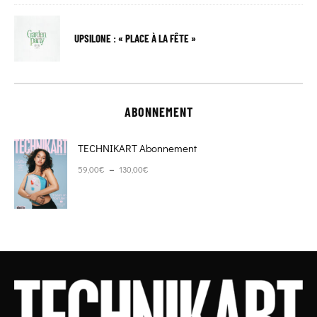
UPSILONE : « PLACE À LA FÊTE »
ABONNEMENT
TECHNIKART Abonnement
Plage de prix : 59,00€ à 130,00€
–
59,00
€
130,00
€