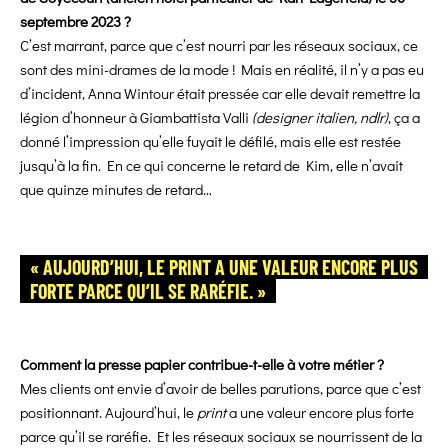
septembre 2023 ?
C’est marrant, parce que c’est nourri par les réseaux sociaux, ce
sont des mini-drames de la mode ! Mais en réalité, il n’y a pas eu
d’incident, Anna Wintour était pressée car elle devait remettre la
légion d’honneur à Giambattista Valli
(designer italien, ndlr)
, ça a
donné l’impression qu’elle fuyait le défilé, mais elle est restée
jusqu’à la fin. En ce qui concerne le retard de Kim, elle n’avait
que quinze
minutes de retard…
« AUJOURD’HUI, LE PRINT A UNE VALEUR ENCORE PLUS
FORTE PARCE QU’IL SE RARÉFIE. »
Comment la presse papier contribue-t-elle à votre métier ?
Mes clients ont envie d’avoir de belles parutions, parce que c’est
positionnant. Aujourd’hui, le
print
a une valeur encore plus forte
parce qu’il se raréfie. Et les réseaux sociaux se nourrissent de la