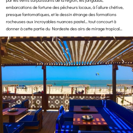
par les vents surpuissants de la région, les jangadas,
embarcations de fortune des pêcheurs locaux, à l’allure chétive,
presque fantomatiques, et le dessin étrange des formations
rocheuses aux incroyables nuances pastel… tout concourt à
donner à cette partie du Nordeste des airs de mirage tropical…