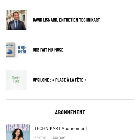
DAVID LISNARD, ENTRETIEN TECHNIKART
ODB FAIT MU-MUSE
UPSILONE : « PLACE À LA FÊTE »
ABONNEMENT
TECHNIKART Abonnement
Plage de prix : 59,00€ à 130,00€
–
59,00
€
130,00
€