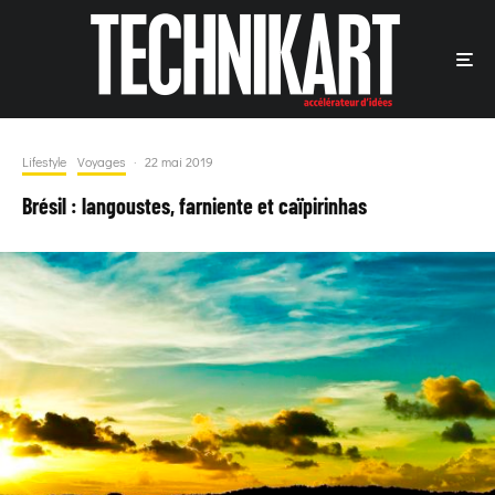
Lifestyle
Voyages
·
22 mai 2019
Brésil : langoustes, farniente et caïpirinhas