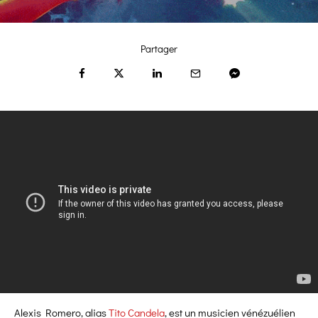
Partager
Alexis Romero, alias
Tito Candela
, est un musicien vénézuélien