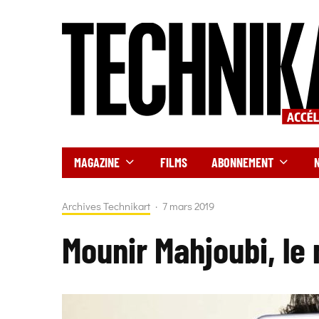
MAGAZINE
FILMS
ABONNEMENT
Archives Technikart
·
7 mars 2019
Mounir Mahjoubi, le