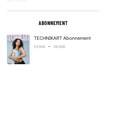
ABONNEMENT
TECHNIKART Abonnement
Plage de prix : 59,00€ à 130,0
–
59,00
€
130,00
€