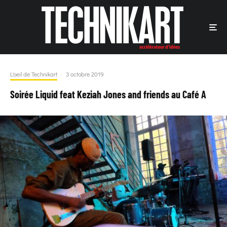
L'oeil de Technikart
·
3 octobre 2019
Soirée Liquid feat Keziah Jones and friends au Café A