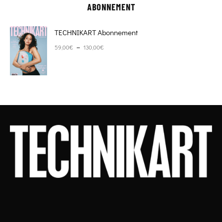
ABONNEMENT
TECHNIKART Abonnement
Plage de prix : 59,00€ à 130,00€
–
59,00
€
130,00
€