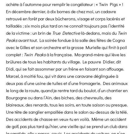
achète à l’automne pour remplir le congélateur : « Twin Pigs » !
En décembre dernier, à dix bornes de chez moi, un cadavre
retrouvé en forêt par deux bûcherons, visage et corps lacérés et
tailladés ; six mois plus tard on ne connaît toujours pas l’identité
de la victime : un brin de
True Detective
là-dedans, mais du
Twin
Peaks
avant tout. La soirée fondue à la salle des fêtes de Cogna
avec le Gilles et son orchestre et la grosse Murielle qui finit à poil
complet :
Twin Peaks
à la française. Ma grand-mère qui lève les
brûlures de tous les habitants du village. Le pauvre Didier, dit
Didi, qui se fait assommer par un frêne en faisant son affouage.
Marcel, à moitié fou, qui vit dans une caravane déglinguée à
deux pas d’une usine de tuiles et d’une fromagerie. Des animaux
le long de la route, quand je rentre tard du boulot, d’un chantier en
Bourgogne ou dans l’Ain, des biches, des chevreuils, des
blaireaux, des renards, tous les soirs, en toute saison ou presque.
Une tête de sanglier empaillée dans le salon au-dessus de la télé.
Des accidents de chasse en veux-tu en voilà. Même un accident
de golf, pas plus tard qu’hier, une vieille qui se prend un club dans
la carotide, elle y passe,
couic
. Les accidents de voiture, on n’en