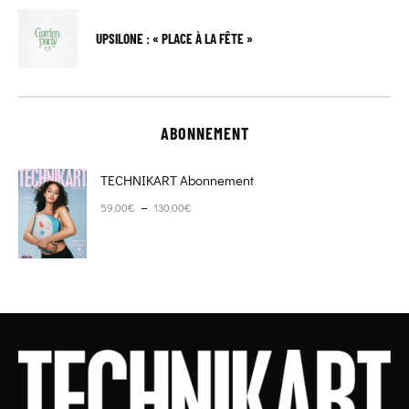
UPSILONE : « PLACE À LA FÊTE »
ABONNEMENT
TECHNIKART Abonnement
Plage de prix : 59,00€ à 130,00€
–
59,00
€
130,00
€