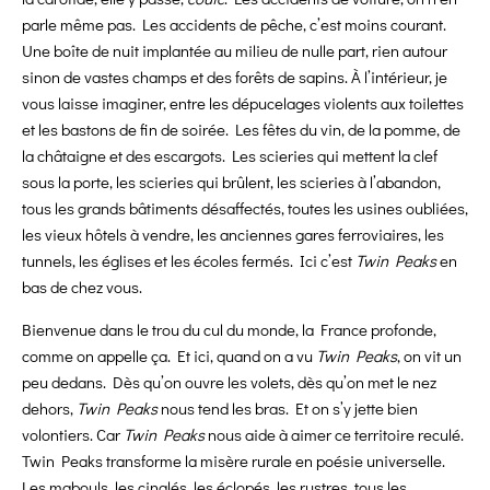
parle même pas. Les accidents de pêche, c’est moins courant.
Une boîte de nuit implantée au milieu de nulle part, rien autour
sinon de vastes champs et des forêts de sapins. À l’intérieur, je
vous laisse imaginer, entre les dépucelages violents aux toilettes
et les bastons de fin de soirée. Les fêtes du vin, de la pomme, de
la châtaigne et des escargots. Les scieries qui mettent la clef
sous la porte, les scieries qui brûlent, les scieries à l’abandon,
tous les grands bâtiments désaffectés, toutes les usines oubliées,
les vieux hôtels à vendre, les anciennes gares ferroviaires, les
tunnels, les églises et les écoles fermés. Ici c’est
Twin Peaks
en
bas de chez vous.
Bienvenue dans le trou du cul du monde, la France profonde,
comme on appelle ça. Et ici, quand on a vu
Twin Peaks
, on vit un
peu dedans. Dès qu’on ouvre les volets, dès qu’on met le nez
dehors,
Twin Peaks
nous tend les bras. Et on s’y jette bien
volontiers. Car
Twin Peaks
nous aide à aimer ce territoire reculé.
Twin Peaks transforme la misère rurale en poésie universelle.
Les mabouls, les cinglés, les éclopés, les rustres, tous les