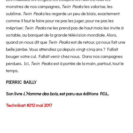
monstres de nos campagnes,
Twin Peaks
les valorise, les
sublime.
Twin Peaks
les regarde un peu de biais, exactement
comme il faut le faire pour ne pas les juger, pour ne pas les
mépriser.
Twin Peaks
ne les prend pas de haut mais les invite à
sa table, au banquet de la grande télévision mondiale. Alors,
quand on nous dit que
Twin Peaks
est de retour, ça nous fait une
belle jambe. Vous attendiez ça depuis vingt-cinq ans ? Fallait
bouger votre cul. Fallait venir chez nous. Dans nos campagnes
perdues. Ici,
Twin Peaks
est à portée de la main, partout, tout le
temps.
PIERRIC BAILLY
Son livre
L’Homme des bois
, est paru aux éditions P.O.L.
Technikart #212 mai 2017