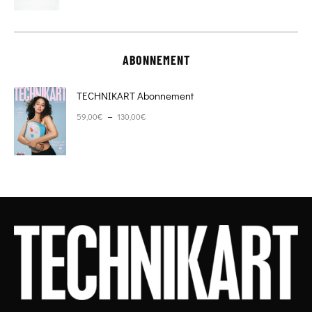
ABONNEMENT
TECHNIKART Abonnement
Plage de prix : 59,00€ à 130,00€
–
59,00
€
130,00
€