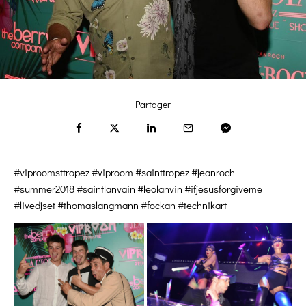
Partager
#viproomsttropez #viproom #sainttropez #jeanroch
#summer2018 #saintlanvain #leolanvin #ifjesusforgiveme
#livedjset #thomaslangmann #fockan #technikart