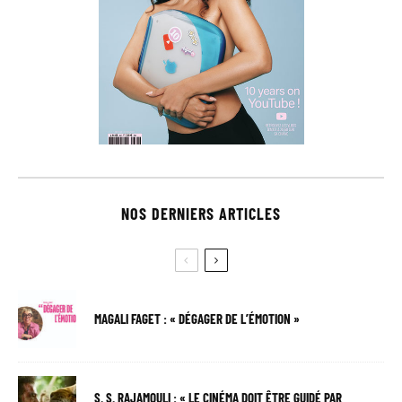
NOS DERNIERS ARTICLES
MAGALI FAGET : « DÉGAGER DE L’ÉMOTION »
S. S. RAJAMOULI : « LE CINÉMA DOIT ÊTRE GUIDÉ PAR