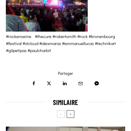
#rockenseine #thecure #robertsmith #rock #kronenbourg
#festival #stcloud #alexmaras #emmanuellucas #technikart
#gilpetipas #paulcharbit
Partager
SIMILAIRE