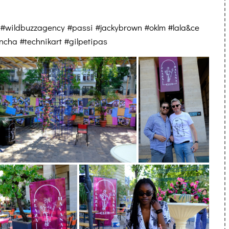
wildbuzzagency #passi #jackybrown #oklm #lala&ce
ncha #technikart #gilpetipas