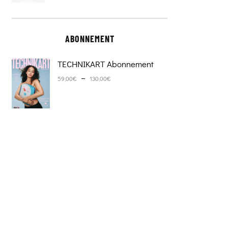
ABONNEMENT
TECHNIKART Abonnement
Plage de prix : 59,00€ à 130,0
–
59,00
€
130,00
€