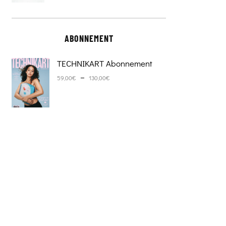
ABONNEMENT
TECHNIKART Abonnement
Plage de prix : 59,00€ à 130,0
–
59,00
€
130,00
€