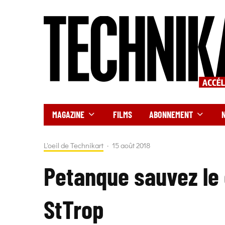
MAGAZINE
FILMS
ABONNEMENT
L'oeil de Technikart
·
15 août 2018
Petanque sauvez le
StTrop