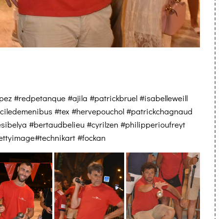
ez #redpetanque #ajila #patrickbruel #isabelleweill
eciledemenibus #tex #hervepouchol #patrickchagnaud
ibelya #bertaudbelieu #cyrilzen #philipperioufreyt
ttyimage#technikart #fockan