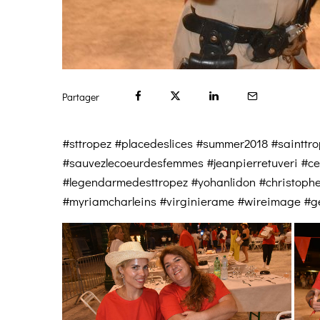
Partager
#sttropez #placedeslices #summer2018 #sainttrop
#sauvezlecoeurdesfemmes #jeanpierretuveri #c
#legendarmedesttropez #yohanlidon #christophes
#myriamcharleins #virginierame #wireimage #ge