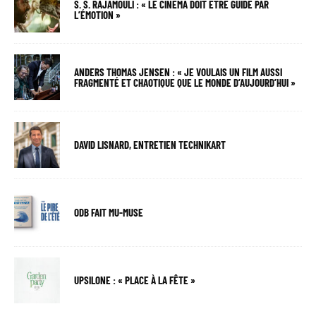
S. S. RAJAMOULI : « LE CINÉMA DOIT ÊTRE GUIDÉ PAR
L’ÉMOTION »
ANDERS THOMAS JENSEN : « JE VOULAIS UN FILM AUSSI
FRAGMENTÉ ET CHAOTIQUE QUE LE MONDE D’AUJOURD’HUI »
DAVID LISNARD, ENTRETIEN TECHNIKART
ODB FAIT MU-MUSE
UPSILONE : « PLACE À LA FÊTE »