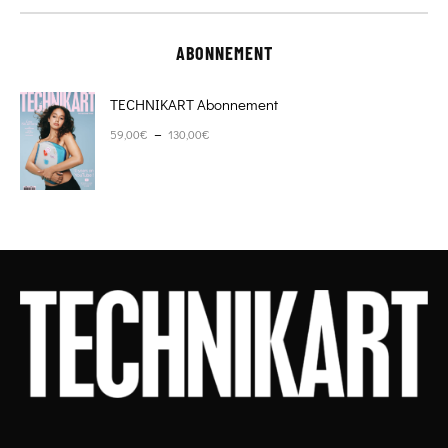
ABONNEMENT
TECHNIKART Abonnement
Plage de prix : 59,00€ à 130,00€
–
59,00
€
130,00
€