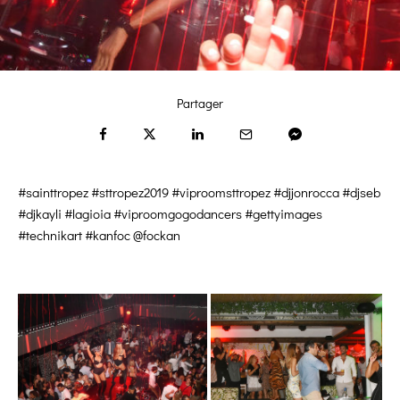
Partager
#sainttropez #sttropez2019 #viproomsttropez #djjonrocca #djseb
#djkayli #lagioia #viproomgogodancers #gettyimages
#technikart #kanfoc @fockan