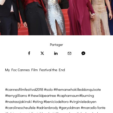
Partager
My Foc Cannes Film Festival the End
#cannesfilmfestival2018 #solo #themanwhokilleddonquixote
#terrygilliams # thewildpeartree #capharnaum#burning
#nastassjakinski #sting #beniciodeltoro #virginieledoyen
#carolinescheufele #adrienbrody #garyoldman #marcello fonte