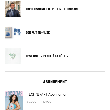
DAVID LISNARD, ENTRETIEN TECHNIKART
ODB FAIT MU-MUSE
UPSILONE : « PLACE À LA FÊTE »
ABONNEMENT
TECHNIKART Abonnement
Plage de prix : 59,00€ à 130,00€
–
59,00
€
130,00
€