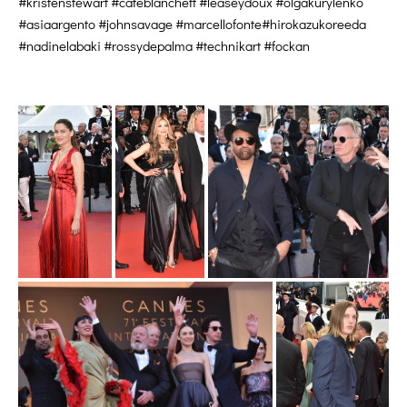
#kristenstewart #cateblanchett #leaseydoux #olgakurylenko
#asiaargento #johnsavage #marcellofonte#hirokazukoreeda
#nadinelabaki #rossydepalma #technikart #fockan