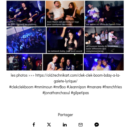
les photos >>> https://old.technikart.com/clek-clek-boom-bday-a-la-
gaiete-lyrique/
#clekclekboom #mmimoun #mrBoo #Jeannipon #manare #frenchfries
#jonathanchaoul #gilpetipas
Partager