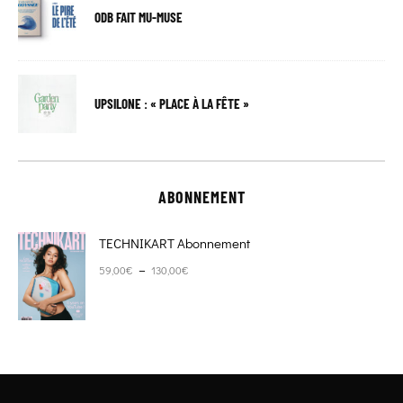
ODB FAIT MU-MUSE
UPSILONE : « PLACE À LA FÊTE »
ABONNEMENT
TECHNIKART Abonnement
Plage de prix : 59,00€ à 130,00€
–
59,00
€
130,00
€