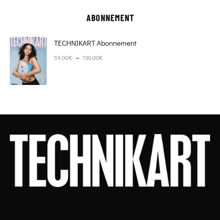
ABONNEMENT
TECHNIKART Abonnement
Plage de prix : 59,00€ à 130,00€
–
59,00
€
130,00
€