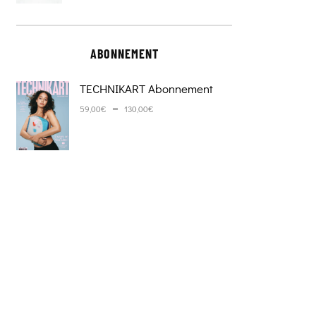
ABONNEMENT
TECHNIKART Abonnement
Plage de prix : 59,00€ à 130,0
–
59,00
€
130,00
€