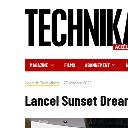
MAGAZINE
FILMS
ABONNEMENT
L'oeil de Technikart
·
27 octobre 2022
Lancel Sunset Drea