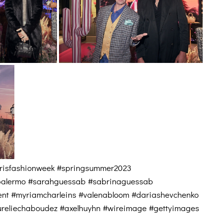
risfashionweek #springsummer2023
apalermo #sarahguessab #sabrinaguessab
cent #myriamcharleins #valenabloom #dariashevchenko
reliechaboudez #axelhuyhn #wireimage #gettyimages