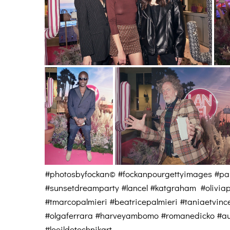
#photosbyfockan© #fockanpourgettyimages #pa
#sunsetdreamparty #lancel #katgraham #olivi
#tmarcopalmieri #beatricepalmieri #taniaetvin
#olgaferrara #harveyambomo #romanedicko #au
#loeildetechnikart