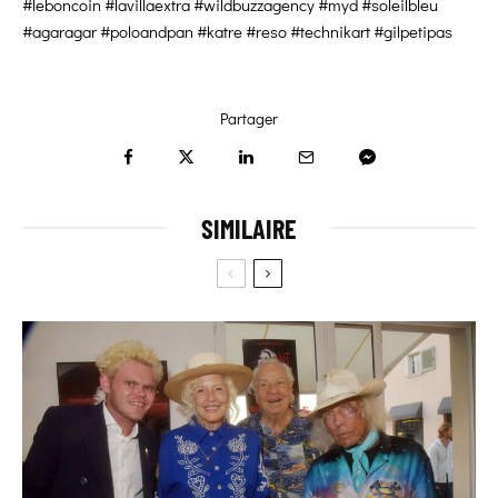
#leboncoin #lavillaextra #wildbuzzagency #myd #soleilbleu
#agaragar #poloandpan #katre #reso #technikart #gilpetipas
Partager
SIMILAIRE