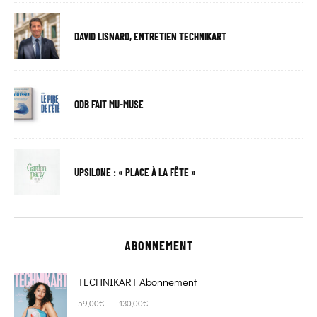
DAVID LISNARD, ENTRETIEN TECHNIKART
ODB FAIT MU-MUSE
UPSILONE : « PLACE À LA FÊTE »
ABONNEMENT
TECHNIKART Abonnement
Plage de prix : 59,00€ à 130,00€
–
59,00
€
130,00
€