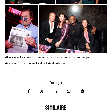
#kennyscharf #fabricederohanchabot #nathalieziegler
#cyrilleputman #technikart #gilpetipas
Partager
SIMILAIRE