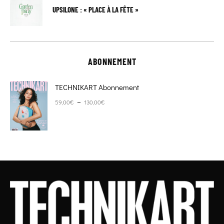
UPSILONE : « PLACE À LA FÊTE »
ABONNEMENT
TECHNIKART Abonnement
Plage de prix : 59,00€ à 130,00€
–
59,00
€
130,00
€