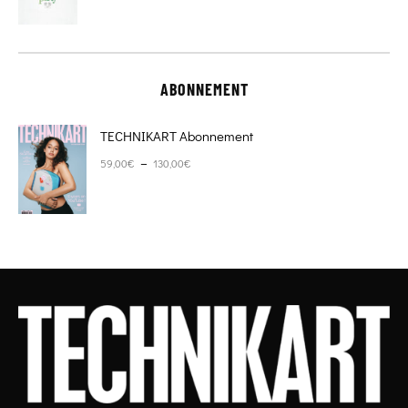
ABONNEMENT
TECHNIKART Abonnement
Plage de prix : 59,00€ à 130,00€
–
59,00
€
130,00
€