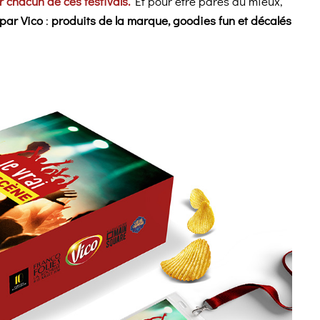
r chacun de ces festivals.
Et pour être parés au mieux,
par Vico
:
produits de la marque, goodies fun et décalés