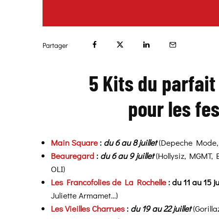
Partager
5 Kits du parfait
pour les fe
Main Square
:
du 6 au 8 juillet
(Depeche Mode, O
Beauregard
:
du 6 au 9 juillet
(Hollysiz, MGMT, 
OLI)
Les Francofolies de La Rochelle
: du 11 au 15 ju
Juliette Armamet…)
Les Vieilles Charrues
:
du 19 au 22 juillet
(Gorill