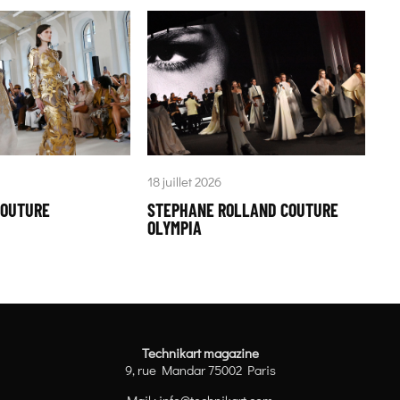
18 juillet 2026
COUTURE
STEPHANE ROLLAND COUTURE
OLYMPIA
Technikart magazine
9, rue Mandar 75002 Paris
Mail :
info@technikart.com