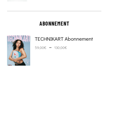
ABONNEMENT
TECHNIKART Abonnement
Plage de prix : 59,00€ à 130,0
–
59,00
€
130,00
€