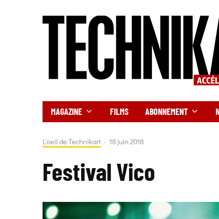
MAGAZINE
FILMS
ABONNEMENT
L'oeil de Technikart
·
18 juin 2018
Festival Vico