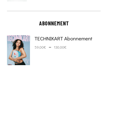
ABONNEMENT
TECHNIKART Abonnement
Plage de prix : 59,00€ à 130,0
–
59,00
€
130,00
€