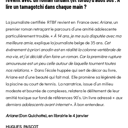
lire un tamagotchi dans chaque main ?
La journaliste certifiée RTBF revient en France avec
Ariane
, un
premier roman retraçant le parcours d’une amitié adolescente
particulièrement trouble. «
À 14 ans, je me suis disputée avec ma
meilleure amie
, explique la journaliste belge de 35 ans.
Cet
événement à priori anodin est en réalité la colonne vertébrale de
ma vie, et j’ai décidé d’en faire un roman. Car la première rupture
amoureuse est un peu celle autour de laquelle tournent toutes
nos relations.
» Dans l’école huppée qui sert de décor au livre,
Ariane est d’une beauté qui fait mal. Elle promène sa légèreté de
la piscine au court de tennis. La narratrice, issue d’un milieu
modeste et bourrée de complexes, relatera le délitement de leur
amitié toxique sur fond de références 90’s. Un livre adressé «
aux
derniers adolescents avant internet
». À bon entendeur.
Ariane
(Don Quichotte), en librairie le 4 janvier
HUGUES PASCOT