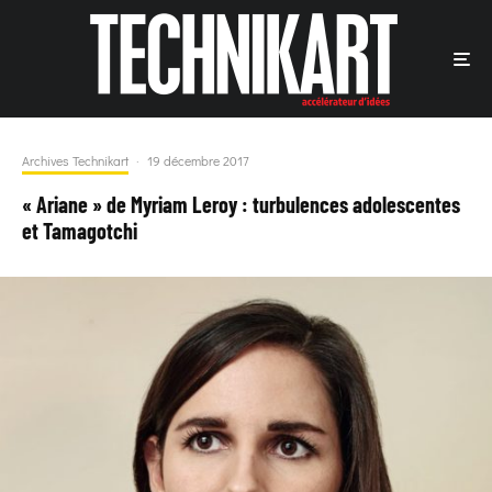
Archives Technikart
·
19 décembre 2017
« Ariane » de Myriam Leroy : turbulences adolescentes
et Tamagotchi