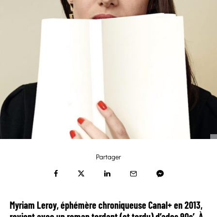
Partager
Myriam Leroy, éphémère chroniqueuse Canal+ en 2013,
revient avec un roman tordant (et tordu) d’ados 90s’. À