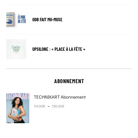
ODB FAIT MU-MUSE
UPSILONE : « PLACE À LA FÊTE »
ABONNEMENT
TECHNIKART Abonnement
Plage de prix : 59,00€ à 130,00€
–
59,00
€
130,00
€