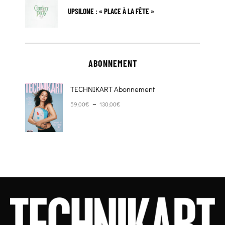
UPSILONE : « PLACE À LA FÊTE »
ABONNEMENT
TECHNIKART Abonnement
Plage de prix : 59,00€ à 130,00€
–
59,00
€
130,00
€