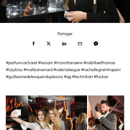
Partager
#parfumcacharel #iesiam #irismittanaere #nabillaetthomas
#izzybizu #malikamenard #valeriebegue #rachellegraintrapani
#guillaumedelesquenduplessis #qg #technikart #fockan