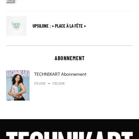
UPSILONE : « PLACE À LA FÊTE »
ABONNEMENT
TECHNIKART Abonnement
Plage de prix : 59,00€ à 130,00€
–
59,00
€
130,00
€