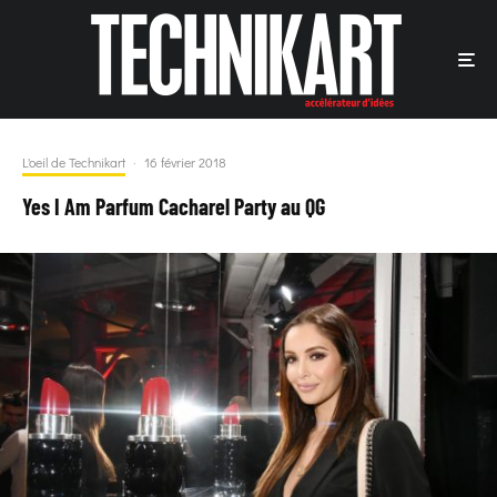
L'oeil de Technikart
·
16 février 2018
Yes I Am Parfum Cacharel Party au QG