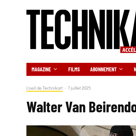
MAGAZINE
FILMS
ABONNEMENT
L'oeil de Technikart
·
7 juillet 2025
Walter Van Beirend