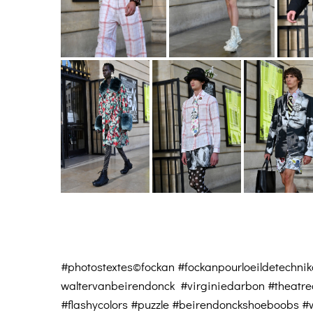
#photostextes©fockan #fockanpourloeildetechni
waltervanbeirendonck #virginiedarbon #theatr
#flashycolors #puzzle #beirendonckshoeboobs #