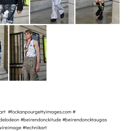
kart #fockanpourgettyimages.com #
edelodeon #beirendonckitude #beirendoncktaugas
wireimage #technikart