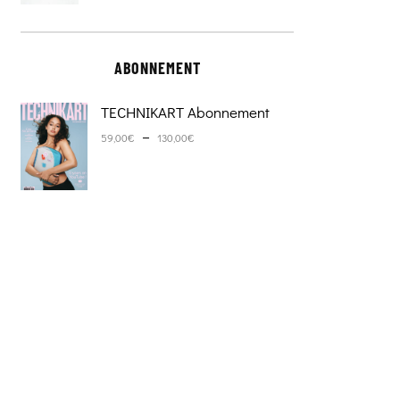
ABONNEMENT
TECHNIKART Abonnement
Plage de prix : 59,00€ à 130,0
–
59,00
€
130,00
€