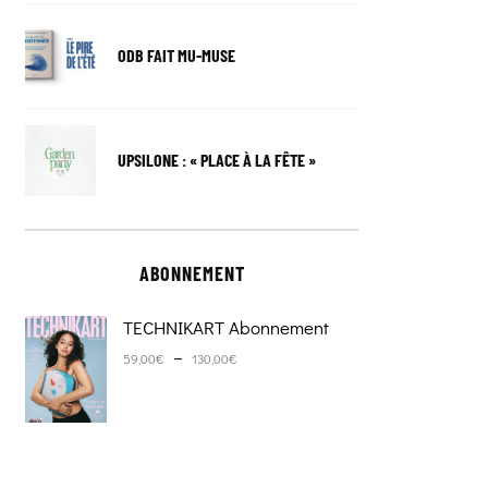
ODB FAIT MU-MUSE
UPSILONE : « PLACE À LA FÊTE »
ABONNEMENT
TECHNIKART Abonnement
Plage de prix : 59,00€ à 130,0
–
59,00
€
130,00
€