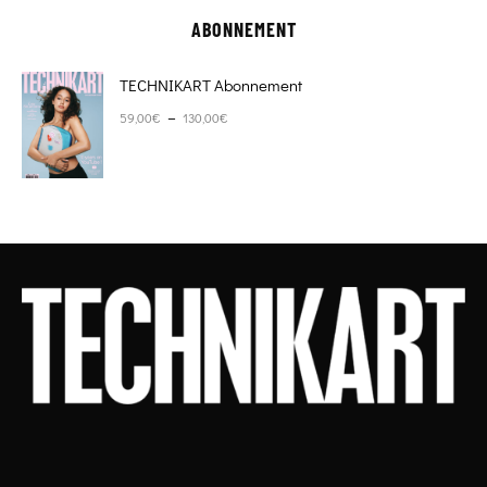
ABONNEMENT
TECHNIKART Abonnement
Plage de prix : 59,00€ à 130,00€
–
59,00
€
130,00
€