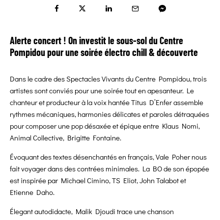
Alerte concert ! On investit le sous-sol du Centre
Pompidou pour une soirée électro chill & découverte
Dans le cadre des Spectacles Vivants du Centre Pompidou, trois
artistes sont conviés pour une soirée tout en apesanteur. Le
chanteur et producteur à la voix hantée Titus D’Enfer assemble
rythmes mécaniques, harmonies délicates et paroles détraquées
pour composer une pop désaxée et épique entre Klaus Nomi,
Animal Collective, Brigitte Fontaine.
Évoquant des textes désenchantés en français, Vale Poher nous
fait voyager dans des contrées minimales. La BO de son épopée
est inspirée par Michael Cimino, TS Eliot, John Talabot et
Etienne Daho.
Élegant autodidacte, Malik Djoudi trace une chanson