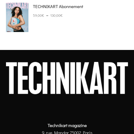
TECHNIKART Abonnement
Plage de prix : 59,00€ à 130,00€
–
59,00
€
130,00
€
Technikart magazine
9, rue Mandar 75002 Paris