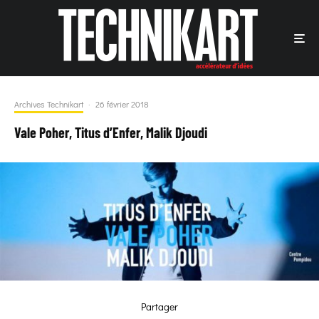
Archives Technikart
·
26 février 2018
Vale Poher, Titus d’Enfer, Malik Djoudi
Partager