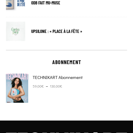
ODB FAIT MU-MUSE
UPSILONE : « PLACE À LA FÊTE »
ABONNEMENT
TECHNIKART Abonnement
Plage de prix : 59,00€ à 130,00€
–
59,00
€
130,00
€