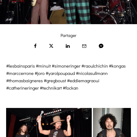
Partager
#lesbainsparis #minuit #simoneringer #raoulchichin #kongas
#marccerrone #joro #yarolpoupaud #nicolasullmann
#thomasbaigneres #gregboust #eddiemagraoui
#catherineringer #technikart #fockan