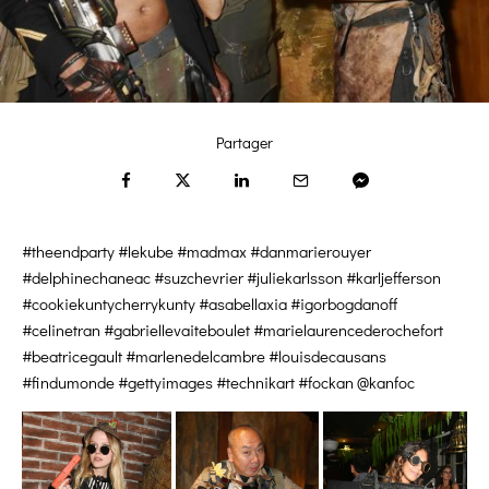
Partager
#theendparty #lekube #madmax #danmarierouyer
#delphinechaneac #suzchevrier #juliekarlsson #karljefferson
#cookiekuntycherrykunty #asabellaxia #igorbogdanoff
#celinetran #gabriellevaiteboulet #marielaurencederochefort
#beatricegault #marlenedelcambre #louisdecausans
#findumonde #gettyimages #technikart #fockan @kanfoc