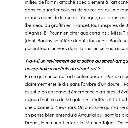
milieu de l’art ni attaché spécialement à l’art con
dans ce quartier couvert de street-art qui me fasc
grands noms de la rue de l’époque, nés dans les 
(berceau du graffiti en France), tous inspirés de
d’Agnès B. Pour n’en citer que certains ; Miss. T
(dont Banksy se réfère depuis toujours), Banlieue
posent leurs univers dans la rue, en se nourrissant 
Y-a-t-il un revirement de la scène du street-art 
en capitale mondiale du street-art ?
En ce qui concerne l’art contemporain, Paris a so
clairement et je le dis sans l’ombre d’un doute ; 
aussi bien en terme d’émergence d’artistes, d’év
aujourd’hui plus de 60 galeries dédiées à l’art u
une dizaine à New-York. On a ici une quinzaine d
on pense bien entendu à Artcurial qui sont les 
Drouot, la maison Leclerc, la Maison Tajan… On e