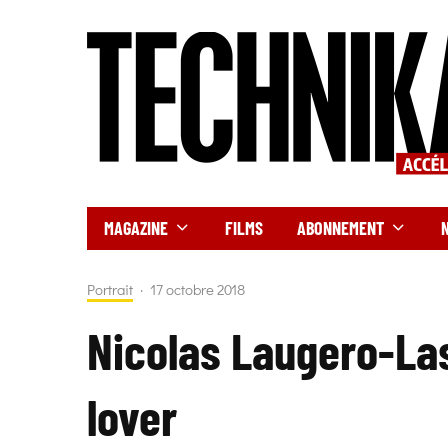
MAGAZINE
FILMS
ABONNEMENT
Portrait
·
17 octobre 2018
Nicolas Laugero-Las
lover