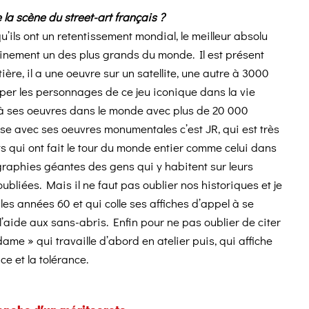
 la scène du street-art français ?
’ils ont un retentissement mondial, le meilleur absolu
tainement un des plus grands du monde. Il est présent
ière, il a une oeuvre sur un satellite, une autre à 3000
pper les personnages de ce jeu iconique dans la vie
 à ses oeuvres dans le monde avec plus de 20 000
 mise avec ses oeuvres monumentales c’est JR, qui est très
ets qui ont fait le tour du monde entier comme celui dans
ographies géantes des gens qui y habitent sur leurs
liées. Mais il ne faut pas oublier nos historiques et je
s années 60 et qui colle ses affiches d’appel à se
l’aide aux sans-abris. Enfin pour ne pas oublier de citer
ame » qui travaille d’abord en atelier puis, qui affiche
ce et la tolérance.