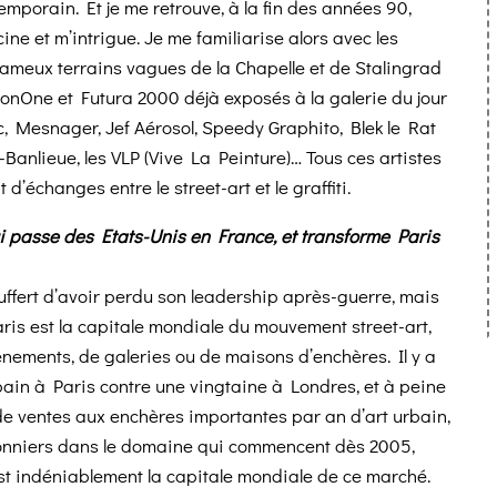
temporain. Et je me retrouve, à la fin des années 90,
ine et m’intrigue. Je me familiarise alors avec les
fameux terrains vagues de la Chapelle et de Stalingrad
 JonOne et Futura 2000 déjà exposés à la galerie du jour
ic, Mesnager, Jef Aérosol, Speedy Graphito, Blek le Rat
-Banlieue, les VLP (Vive La Peinture)… Tous ces artistes
d’échanges entre le street-art et le graffiti.
qui passe des Etats-Unis en France, et transforme Paris
uffert d’avoir perdu son leadership après-guerre, mais
Paris est la capitale mondiale du mouvement street-art,
ènements, de galeries ou de maisons d’enchères. Il y a
rbain à Paris contre une vingtaine à Londres, et à peine
e ventes aux enchères importantes par an d’art urbain,
pionniers dans le domaine qui commencent dès 2005,
st indéniablement la capitale mondiale de ce marché.