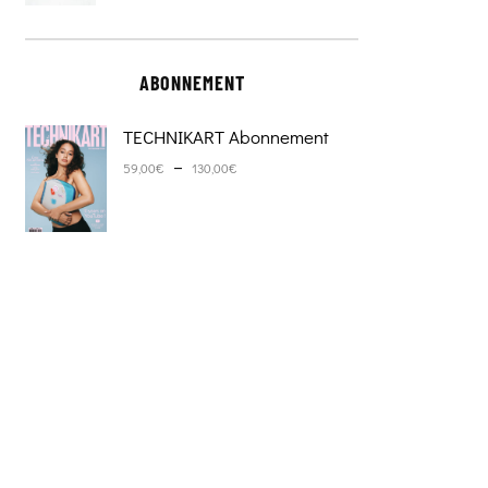
ABONNEMENT
TECHNIKART Abonnement
Plage de prix : 59,00€ à 130,0
–
59,00
€
130,00
€