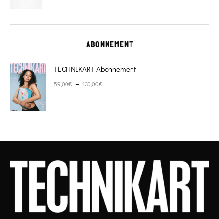
ABONNEMENT
TECHNIKART Abonnement
Plage de prix : 59,00€ à 130,00€
–
59,00
€
130,00
€