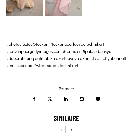
#photostextes©fockan #fockanpourloeildetechnikart
#fockanpourgettyimages.com #ramialali #palaisdetokyo
#deborahhung #gintabiku #zarinayeva #kenisilva #afiyabennett
#melissaalibo #wireimage #technikart
Partager
SIMILAIRE