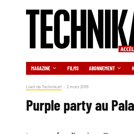
MAGAZINE
FILMS
ABONNEMENT
L'oeil de Technikart
·
2 mars 2018
Purple party au Pal