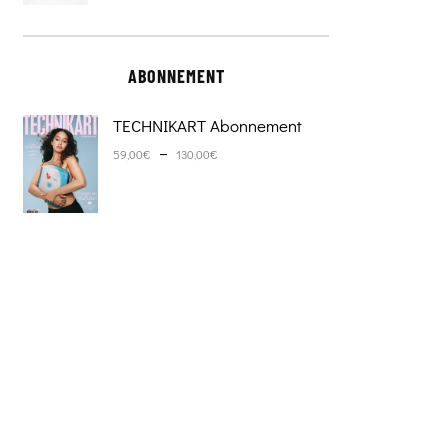
ABONNEMENT
TECHNIKART Abonnement
Plage de prix : 59,00€ à 130,0
–
59,00
€
130,00
€