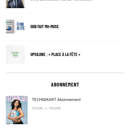
ODB FAIT MU-MUSE
UPSILONE : « PLACE À LA FÊTE »
ABONNEMENT
TECHNIKART Abonnement
Plage de prix : 59,00€ à 130,00€
–
59,00
€
130,00
€