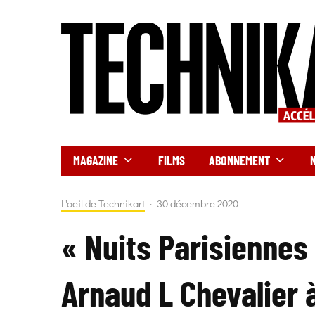
MAGAZINE
FILMS
ABONNEMENT
L'oeil de Technikart
·
30 décembre 2020
« Nuits Parisiennes
Arnaud L Chevalier