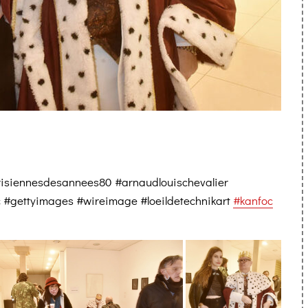
isiennesdesannees80 #arnaudlouischevalier
c #gettyimages #wireimage #loeildetechnikart
#kanfoc