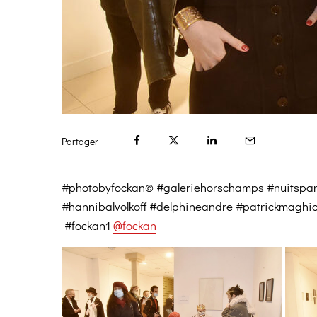
Partager
#photobyfockan© #galeriehorschamps #nuitspar
#hannibalvolkoff #delphineandre #patrickmaghi
#fockan1
@fockan