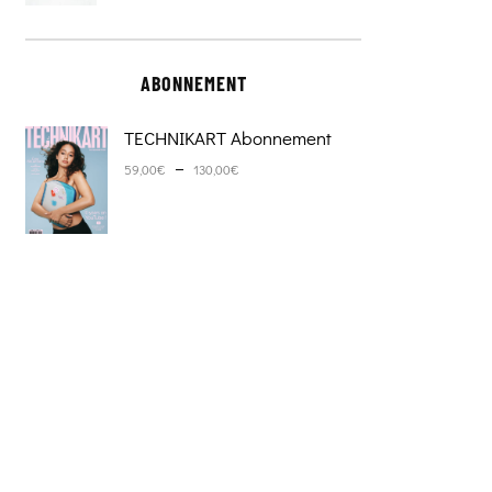
ABONNEMENT
TECHNIKART Abonnement
Plage de prix : 59,00€ à 130,0
–
59,00
€
130,00
€