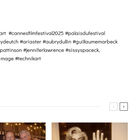
rt #cannesfilmfestival2025 #palaisdufestival
ydeutch #ariaster #aubrydullin #guillaumemarbeck
attinson #jenniferlawrence #sissyspaceck,
eimage #technikart