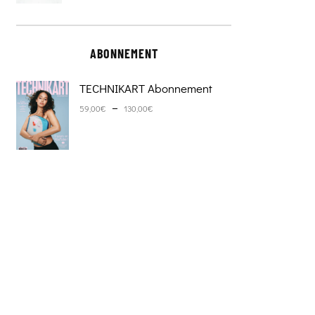
ABONNEMENT
TECHNIKART Abonnement
Plage de prix : 59,00€ à 130,0
–
59,00
€
130,00
€