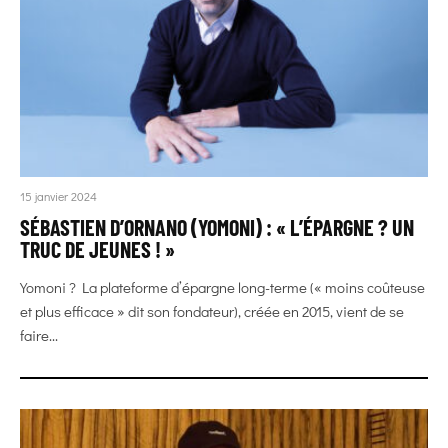
15 janvier 2024
SÉBASTIEN D’ORNANO (YOMONI) : « L’ÉPARGNE ? UN
TRUC DE JEUNES ! »
Yomoni ? La plateforme d’épargne long-terme (« moins coûteuse
et plus efficace » dit son fondateur), créée en 2015, vient de se
faire...