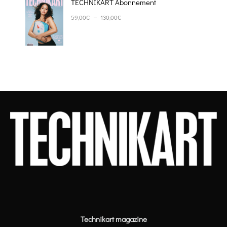
TECHNIKART Abonnement
Plage de prix : 59,00€ à 130,00€
–
59,00
€
130,00
€
Technikart magazine