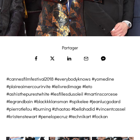
Partager
#cannesfilmfestival2018 #everybodyknows #yomedine
#plaireaimercourirvite #lelivredimage #leto
#ashisthepurestwhite #lesfillesdusoleil #martinscorcese
#legrandbain #blackkklansman #spikelee #jeanlucgodard
#pierrotlefou #burning #zhaotao #bellahadid #vincentcassel
#kristenstewart #penelopecruz #technikart #fockan