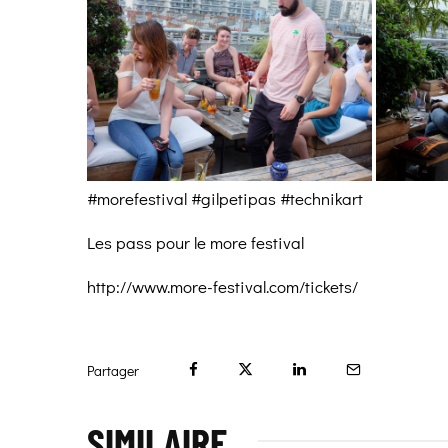
#morefestival #gilpetipas #technikart
Les pass pour le more festival
http://www.more-festival.com/tickets/
Partager
SIMILAIRE