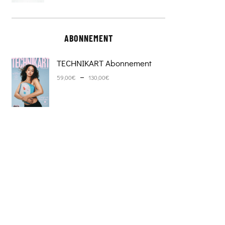
ABONNEMENT
TECHNIKART Abonnement
Plage de prix : 59,00€ à 130,0
–
59,00
€
130,00
€