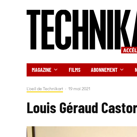
MAGAZINE
FILMS
ABONNEMENT
L'oeil de Technikart
·
19 mai 2021
Louis Géraud Casto