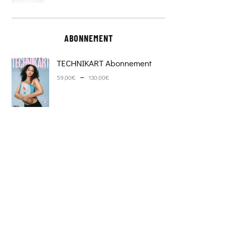
ABONNEMENT
TECHNIKART Abonnement
Plage de prix : 59,00€ à 130,0
–
59,00
€
130,00
€