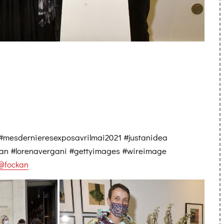
e #mesdernieresexposavrilmai2021 #justanidea
an #lorenavergani #gettyimages #wireimage
@fockan