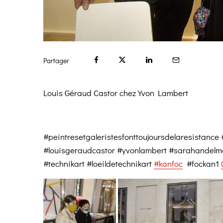
Partager
Louis Géraud Castor chez Yvon Lambert
#peintresetgaleristesfonttoujoursdelaresistanc
#louisgeraudcastor #yvonlambert #sarahandelm
#technikart #loeildetechnikart
#kanfoc
#fockan1