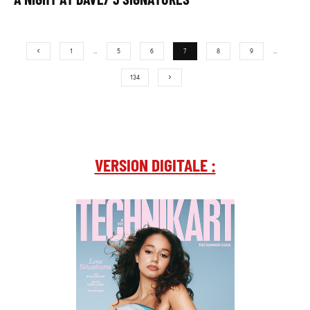
1
…
5
6
7
8
9
…
134
VERSION DIGITALE :