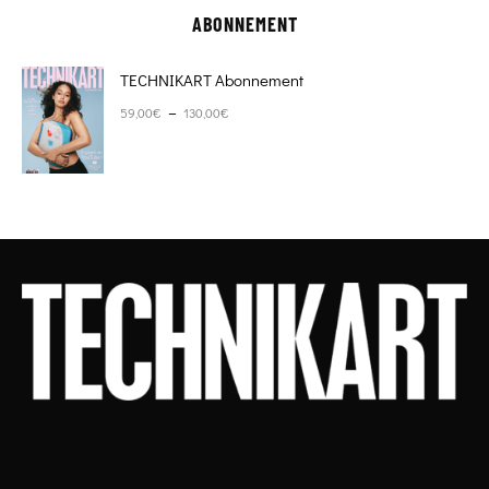
ABONNEMENT
TECHNIKART Abonnement
Plage de prix : 59,00€ à 130,00€
–
59,00
€
130,00
€