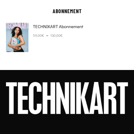
ABONNEMENT
TECHNIKART Abonnement
Plage de prix : 59,00€ à 130,00€
–
59,00
€
130,00
€