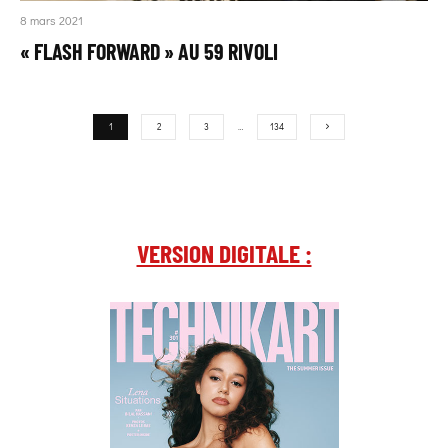
8 mars 2021
« FLASH FORWARD » AU 59 RIVOLI
1
2
3
…
134
VERSION DIGITALE :