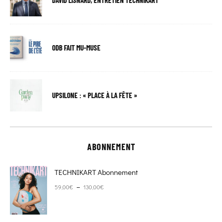
DAVID LISNARD, ENTRETIEN TECHNIKART
ODB FAIT MU-MUSE
UPSILONE : « PLACE À LA FÊTE »
ABONNEMENT
TECHNIKART Abonnement
Plage de prix : 59,00€ à 130,00€
–
59,00
€
130,00
€