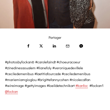
Partager
#photosbyfockan© #carolefaindt #choeuracoeur
#zinedinesaoualem #lianefoly #veroniquedevillele
#ceciledemenibus #laetitiafourcade #ceciledemenibus
#mariemiamgioglou #brigittefannycohen #nicolecalfan
#wireimage #gettyimages #loeildetechnikart
#kanfoc
#fockan1
@fockan